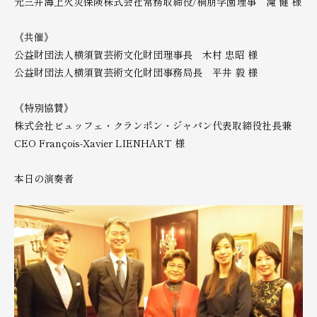
元三井海上火災保険株式会社常務取締役/桐朋学園理事 滝 健 様
《共催》
公益財団法人横須賀芸術文化財団理事長 木村 忠昭 様
公益財団法人横須賀芸術文化財団事務局長 平井 毅 様
《特別協賛》
株式会社ビュッフェ・クランポン・ジャパン代表取締役社長兼
CEO François-Xavier LIENHART 様
本日の演奏者