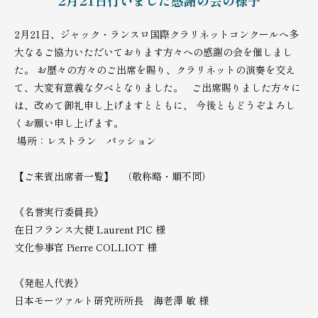
2月21日、ジャック・ランスロ国際クラリネットコンクールへ多
大なるご協力いただいております方々への感謝の会を催しまし
た。 お歴々の方々のご出席を賜り、クラリネットの演奏を交え
て、大変有意義な夕べとなりました。 ご出席賜りました方々に
は、改めて御礼申し上げますとともに、 今後ともどうぞよろし
くお願い申し上げます。
場所：レストラン パッション
【ご来賓出席者一覧】 （敬称略・順不同）
《名誉実行委員長》
在日フランス大使 Laurent PIC 様
文化参事官 Pierre COLLIOT 様
《発起人代表》
日本モーツァルト研究所所長 海老澤 敏 様