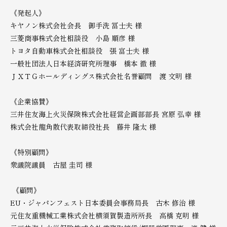
《発起人》
キヤノン株式会社会長 御手洗 冨士夫 様
三菱商事株式会社相談役 小島 順彦 様
トヨタ自動車株式会社相談役 張 富士夫 様
一般社団法人日本経済研究所理事 橋本 徹 様
ＪＸＴＧホールディングス株式会社名誉顧問 渡 文明 様
《企業協賛》
三井住友海上火災保険株式会社経営企画部部長 宮原 弘幸 様
株式会社龍角散代表取締役社長 藤井 隆太 様
《特別顧問》
衆議院議員 古屋 圭司 様
《顧問》
EU・ジャパンフェスト日本委員会事務局長 古木 修治 様
元住友重機械工業株式会社横須賀製造所所長 高橋 克明 様