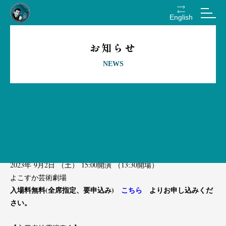
English
お知らせ
NEWS
９／２(土)審査員コンサート、９／５(日)入賞者披
露演奏会のチケットについて
【審査員コンサート】
2023年
9月2日
（土）
15:00開演
（13:30開場）
よこすか芸術劇場
入場料無料(全席指定、要申込み)
こちら
よりお申し込みくだ
さい。