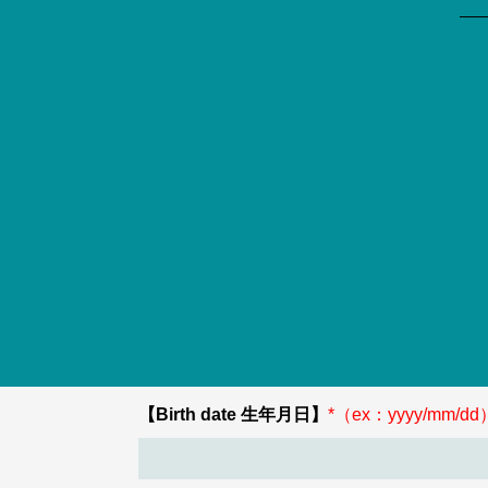
※
は入力必須項目になります。
※
Required item
【Name 氏名】
*
【氏名フリガナ】
【Birth date 生年月日】
*（ex：yyyy/mm/dd