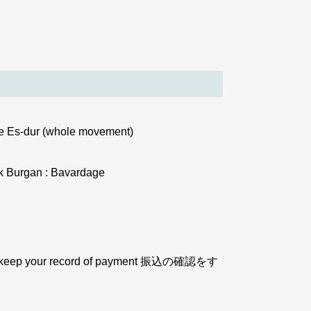
e Es-dur (whole movement)
ck Burgan : Bavardage
keep your record of payment 振込の確認をす