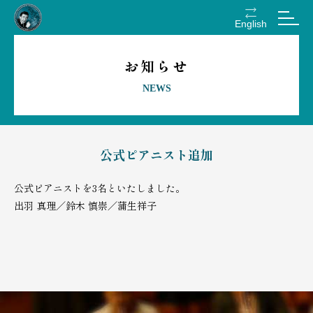
English
お知らせ
NEWS
公式ピアニスト追加
公式ピアニストを3名といたしました。
出羽 真理／鈴木 慎崇／蒲生祥子