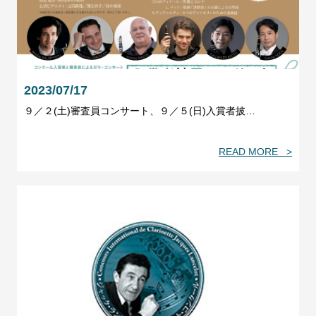
2023/07/17
９／２(土)審査員コンサート、９／５(日)入賞者披…
READ MORE >